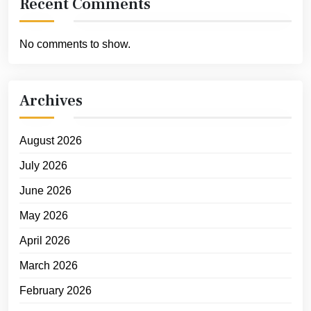
Recent Comments
No comments to show.
Archives
August 2026
July 2026
June 2026
May 2026
April 2026
March 2026
February 2026