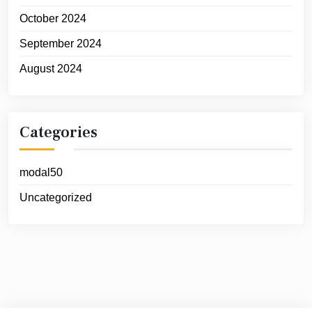
October 2024
September 2024
August 2024
Categories
modal50
Uncategorized