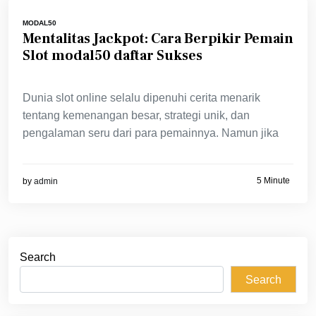
MODAL50
Mentalitas Jackpot: Cara Berpikir Pemain
Slot modal50 daftar Sukses
Dunia slot online selalu dipenuhi cerita menarik
tentang kemenangan besar, strategi unik, dan
pengalaman seru dari para pemainnya. Namun jika
5 Minute
by
admin
Search
Search