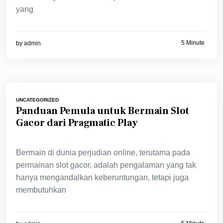
yang
5 Minute
by
admin
UNCATEGORIZED
Panduan Pemula untuk Bermain Slot
Gacor dari Pragmatic Play
Bermain di dunia perjudian online, terutama pada
permainan slot gacor, adalah pengalaman yang tak
hanya mengandalkan keberuntungan, tetapi juga
membutuhkan