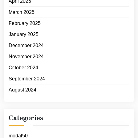
April 2025
March 2025
February 2025
January 2025
December 2024
November 2024
October 2024
September 2024
August 2024
Categories
modal50