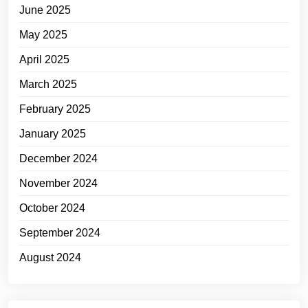
June 2025
May 2025
April 2025
March 2025
February 2025
January 2025
December 2024
November 2024
October 2024
September 2024
August 2024