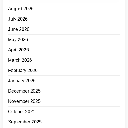
August 2026
July 2026
June 2026
May 2026
April 2026
March 2026
February 2026
January 2026
December 2025
November 2025
October 2025
September 2025