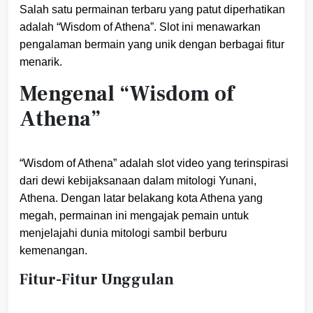
Salah satu permainan terbaru yang patut diperhatikan
adalah “Wisdom of Athena”.
Slot ini menawarkan
pengalaman bermain yang unik dengan berbagai fitur
menarik.
Mengenal “Wisdom of
Athena”
“Wisdom of Athena” adalah slot video yang terinspirasi
dari dewi kebijaksanaan dalam mitologi Yunani,
Athena.
Dengan latar belakang kota Athena yang
megah, permainan ini mengajak pemain untuk
menjelajahi dunia mitologi sambil berburu
kemenangan.
Fitur-Fitur Unggulan