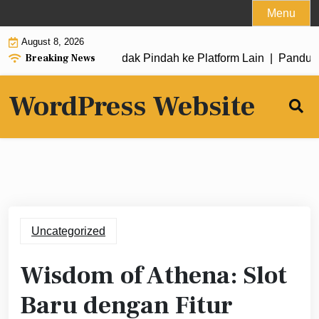
Skip
Menu
to
August 8, 2026
content
Breaking News
ot: Kenapa Mereka Tidak Pindah ke Platform Lain |
Panduan L
WordPress Website
Uncategorized
Wisdom of Athena: Slot
Baru dengan Fitur