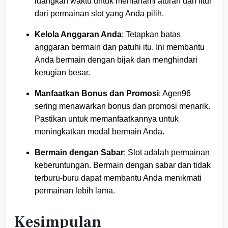
luangkan waktu untuk memahami aturan dan fitur
dari permainan slot yang Anda pilih.
Kelola Anggaran Anda
:
Tetapkan batas
anggaran bermain dan patuhi itu.
Ini membantu
Anda bermain dengan bijak dan menghindari
kerugian besar.
Manfaatkan Bonus dan Promosi
:
Agen96
sering menawarkan bonus dan promosi menarik.
Pastikan untuk memanfaatkannya untuk
meningkatkan modal bermain Anda.
Bermain dengan Sabar
:
Slot adalah permainan
keberuntungan.
Bermain dengan sabar dan tidak
terburu-buru dapat membantu Anda menikmati
permainan lebih lama.
Kesimpulan