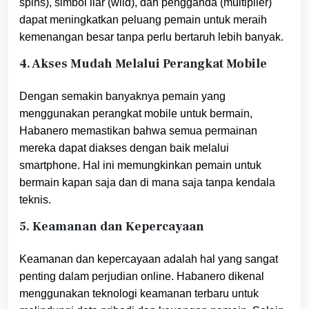
spins), simbol liar (wild), dan pengganda (multiplier)
dapat meningkatkan peluang pemain untuk meraih
kemenangan besar tanpa perlu bertaruh lebih banyak.
​
4. Akses Mudah Melalui Perangkat Mobile
Dengan semakin banyaknya pemain yang
menggunakan perangkat mobile untuk bermain,
Habanero memastikan bahwa semua permainan
mereka dapat diakses dengan baik melalui
smartphone.
Hal ini memungkinkan pemain untuk
bermain kapan saja dan di mana saja tanpa kendala
teknis.
​
5. Keamanan dan Kepercayaan
Keamanan dan kepercayaan adalah hal yang sangat
penting dalam perjudian online.
Habanero dikenal
menggunakan teknologi keamanan terbaru untuk