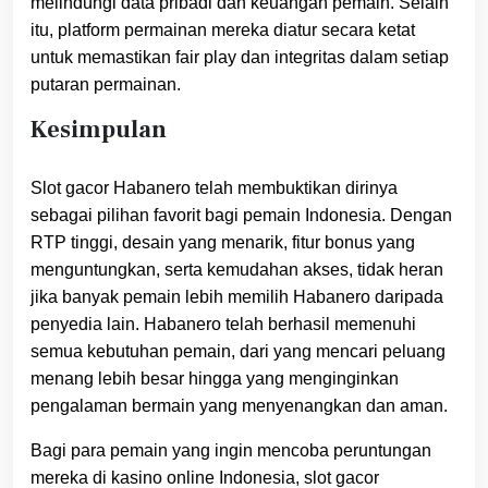
melindungi data pribadi dan keuangan pemain.
Selain
itu, platform permainan mereka diatur secara ketat
untuk memastikan fair play dan integritas dalam setiap
putaran permainan.
Kesimpulan
Slot gacor Habanero telah membuktikan dirinya
sebagai pilihan favorit bagi pemain Indonesia.
Dengan
RTP tinggi, desain yang menarik, fitur bonus yang
menguntungkan, serta kemudahan akses, tidak heran
jika banyak pemain lebih memilih Habanero daripada
penyedia lain.
Habanero telah berhasil memenuhi
semua kebutuhan pemain, dari yang mencari peluang
menang lebih besar hingga yang menginginkan
pengalaman bermain yang menyenangkan dan aman.
Bagi para pemain yang ingin mencoba peruntungan
mereka di kasino online Indonesia, slot gacor