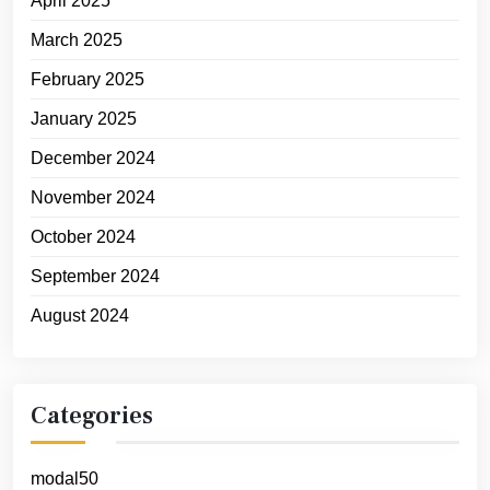
April 2025
March 2025
February 2025
January 2025
December 2024
November 2024
October 2024
September 2024
August 2024
Categories
modal50