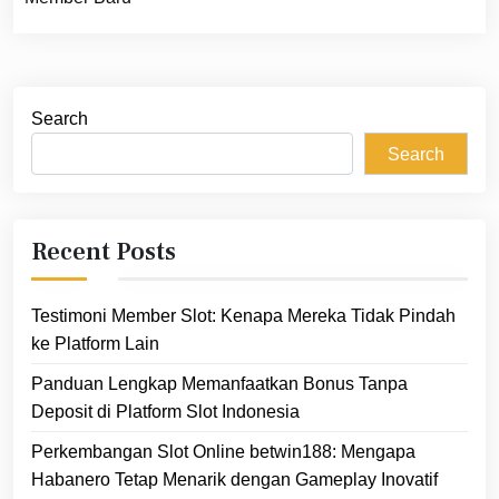
Search
Search
Recent Posts
Testimoni Member Slot: Kenapa Mereka Tidak Pindah
ke Platform Lain
Panduan Lengkap Memanfaatkan Bonus Tanpa
Deposit di Platform Slot Indonesia
Perkembangan Slot Online betwin188: Mengapa
Habanero Tetap Menarik dengan Gameplay Inovatif