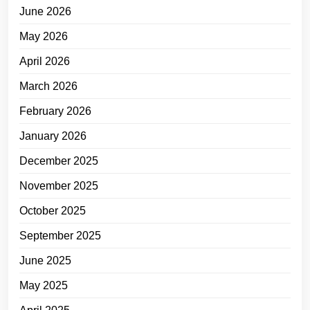
June 2026
May 2026
April 2026
March 2026
February 2026
January 2026
December 2025
November 2025
October 2025
September 2025
June 2025
May 2025