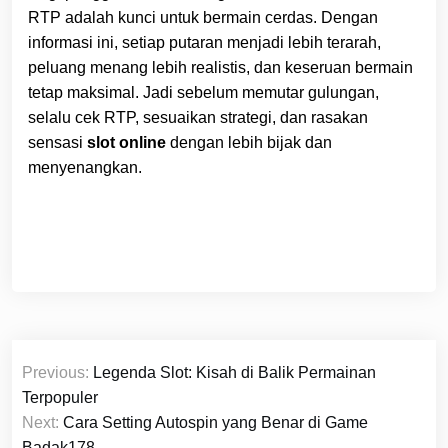
RTP adalah kunci untuk bermain cerdas. Dengan
informasi ini, setiap putaran menjadi lebih terarah,
peluang menang lebih realistis, dan keseruan bermain
tetap maksimal. Jadi sebelum memutar gulungan,
selalu cek RTP, sesuaikan strategi, dan rasakan
sensasi
slot online
dengan lebih bijak dan
menyenangkan.
Post
Previous:
Legenda Slot: Kisah di Balik Permainan
navigation
Terpopuler
Next:
Cara Setting Autospin yang Benar di Game
Badak178