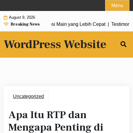
Skip
Menu
to
August 9, 2026
content
Breaking News
r Turbo Spin untuk Sesi Main yang Lebih Cepat |
Testimoni Me
WordPress Website
Uncategorized
Apa Itu RTP dan
Mengapa Penting di