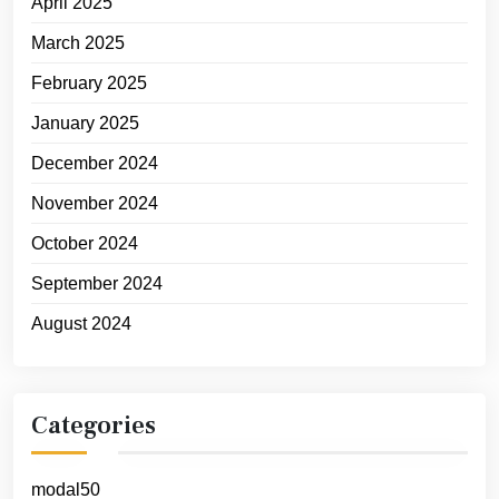
April 2025
March 2025
February 2025
January 2025
December 2024
November 2024
October 2024
September 2024
August 2024
Categories
modal50