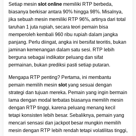
Setiap mesin
slot online
memiliki RTP berbeda,
biasanya berkisar antara 90% hingga 98%. Misalnya,
jika sebuah mesin memiliki RTP 96%, artinya dari total
taruhan 1 juta rupiah, secara teori pemain bisa
memperoleh kembali 960 ribu rupiah dalam jangka
panjang. Perlu diingat, angka ini bersifat teoritis, bukan
jaminan kemenangan dalam satu sesi. RTP lebih
berguna sebagai indikator peluang dan sifat
permainan, bukan prediksi pasti setiap putaran.
Mengapa RTP penting? Pertama, ini membantu
pemain memilih mesin
slot
yang sesuai dengan
strategi dan tujuan mereka. Pemain yang ingin bermain
lama dengan modal terbatas biasanya memilih mesin
dengan RTP tinggi, karena peluang menang kecil
tetapi konsisten lebih besar. Sebaliknya, pemain yang
mencari sensasi dan jackpot besar mungkin memilih
mesin dengan RTP lebih rendah tetapi volatilitas tinggi,