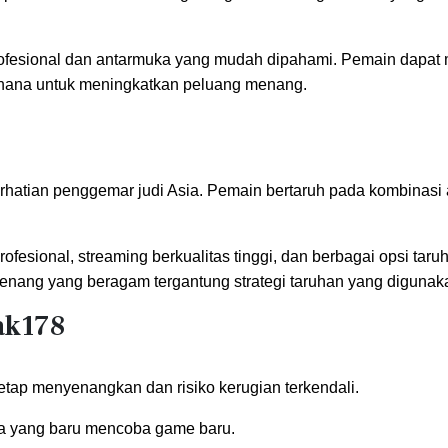
profesional dan antarmuka yang mudah dipahami. Pemain dapat
erhana untuk meningkatkan peluang menang.
erhatian penggemar judi Asia. Pemain bertaruh pada kombinasi
fesional, streaming berkualitas tinggi, dan berbagai opsi taru
ang yang beragam tergantung strategi taruhan yang digunak
ak178
tetap menyenangkan dan risiko kerugian terkendali.
a yang baru mencoba game baru.