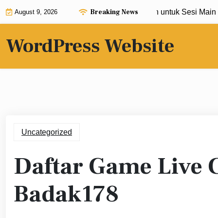
Skip
Breaking News
Cara Memanfaatkan Fitur Turbo Spin untuk Sesi Main ya
August 9, 2026
to
content
WordPress Website
Uncategorized
Daftar Game Live C
Badak178