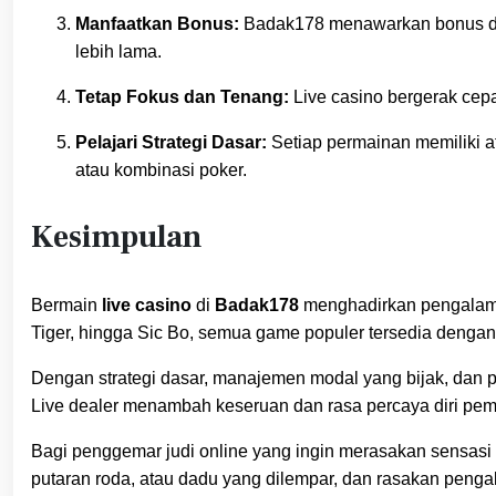
Manfaatkan Bonus:
Badak178 menawarkan bonus depo
lebih lama.
Tetap Fokus dan Tenang:
Live casino bergerak cepat,
Pelajari Strategi Dasar:
Setiap permainan memiliki atu
atau kombinasi poker.
Kesimpulan
Bermain
live casino
di
Badak178
menghadirkan pengalaman y
Tiger, hingga Sic Bo, semua game populer tersedia denga
Dengan strategi dasar, manajemen modal yang bijak, dan 
Live dealer menambah keseruan dan rasa percaya diri pema
Bagi penggemar judi online yang ingin merasakan sensasi k
putaran roda, atau dadu yang dilempar, dan rasakan peng