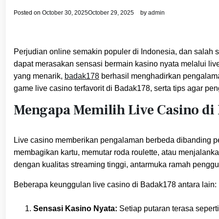
Posted on
October 30, 2025
October 29, 2025
by
admin
Perjudian online semakin populer di Indonesia, dan salah 
dapat merasakan sensasi bermain kasino nyata melalui live
yang menarik,
badak178
berhasil menghadirkan pengalaman 
game live casino terfavorit di Badak178, serta tips aga
Mengapa Memilih Live Casino di
Live casino memberikan pengalaman berbeda dibanding pe
membagikan kartu, memutar roda roulette, atau menjalankan
dengan kualitas streaming tinggi, antarmuka ramah pengg
Beberapa keunggulan live casino di Badak178 antara lain:
Sensasi Kasino Nyata:
Setiap putaran terasa seperti 