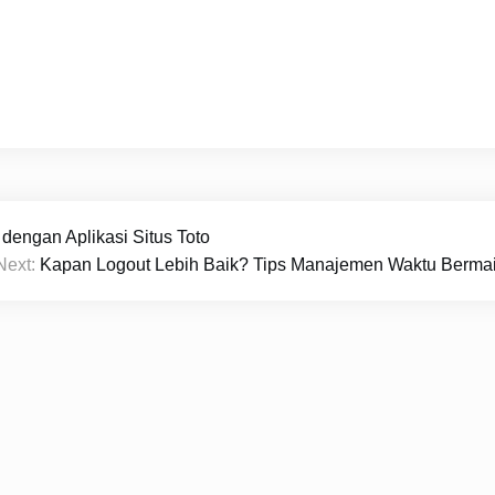
dengan Aplikasi Situs Toto
Next:
Kapan Logout Lebih Baik? Tips Manajemen Waktu Bermain 
ordPress Website
|
Theme Newspaper Eye
by Wp Them