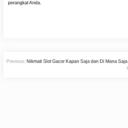
perangkat Anda.
Post
Previous:
Nikmati Slot Gacor Kapan Saja dan Di Mana Saja 
navigation
© 2026
W