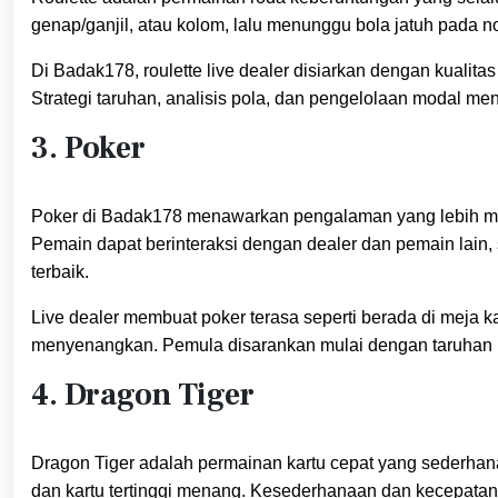
genap/ganjil, atau kolom, lalu menunggu bola jatuh pada
Di Badak178, roulette live dealer disiarkan dengan kualitas
Strategi taruhan, analisis pola, dan pengelolaan modal men
3. Poker
Poker di Badak178 menawarkan pengalaman yang lebih 
Pemain dapat berinteraksi dengan dealer dan pemain lai
terbaik.
Live dealer membuat poker terasa seperti berada di meja k
menyenangkan. Pemula disarankan mulai dengan taruhan k
4. Dragon Tiger
Dragon Tiger adalah permainan kartu cepat yang sederhana
dan kartu tertinggi menang. Kesederhanaan dan kecepatan