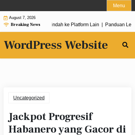
Skip
Menu
to
August 7, 2026
content
Breaking News
napa Mereka Tidak Pindah ke Platform Lain |
Panduan Lengkap
WordPress Website
Uncategorized
Jackpot Progresif
Habanero yang Gacor di