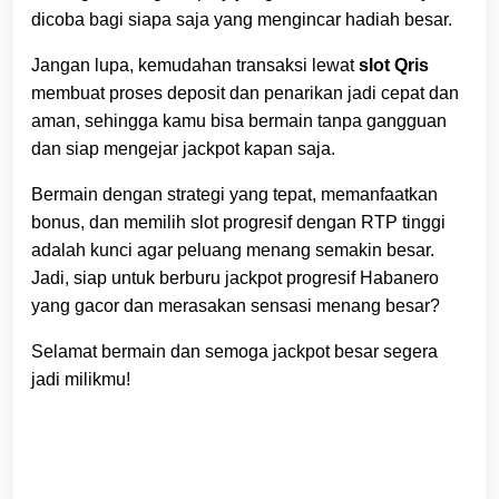
dicoba bagi siapa saja yang mengincar hadiah besar.
Jangan lupa, kemudahan transaksi lewat
slot Qris
membuat proses deposit dan penarikan jadi cepat dan
aman, sehingga kamu bisa bermain tanpa gangguan
dan siap mengejar jackpot kapan saja.
Bermain dengan strategi yang tepat, memanfaatkan
bonus, dan memilih slot progresif dengan RTP tinggi
adalah kunci agar peluang menang semakin besar.
Jadi, siap untuk berburu jackpot progresif Habanero
yang gacor dan merasakan sensasi menang besar?
Selamat bermain dan semoga jackpot besar segera
jadi milikmu!