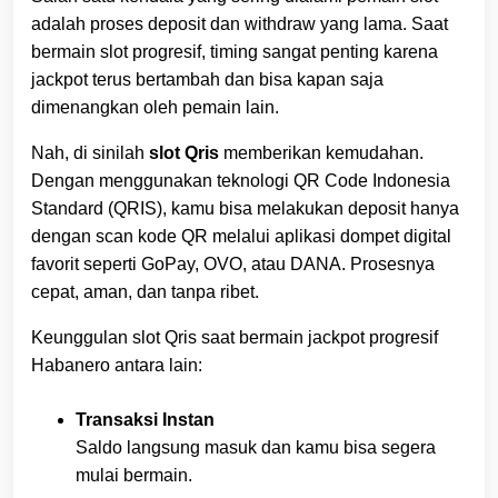
adalah proses deposit dan withdraw yang lama. Saat
bermain slot progresif, timing sangat penting karena
jackpot terus bertambah dan bisa kapan saja
dimenangkan oleh pemain lain.
Nah, di sinilah
slot Qris
memberikan kemudahan.
Dengan menggunakan teknologi QR Code Indonesia
Standard (QRIS), kamu bisa melakukan deposit hanya
dengan scan kode QR melalui aplikasi dompet digital
favorit seperti GoPay, OVO, atau DANA. Prosesnya
cepat, aman, dan tanpa ribet.
Keunggulan slot Qris saat bermain jackpot progresif
Habanero antara lain:
Transaksi Instan
Saldo langsung masuk dan kamu bisa segera
mulai bermain.