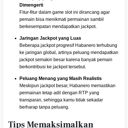
Dimengerti
Fitur-fitur dalam game slot ini dirancang agar
pemain bisa menikmati permainan sambil
berkesempatan mendapatkan jackpot.
Jaringan Jackpot yang Luas
Beberapa jackpot progresif Habanero terhubung
ke jaringan global, artinya peluang mendapatkan
jackpot semakin besar karena banyak pemain
berkontribusi ke jackpot tersebut.
Peluang Menang yang Masih Realistis
Meskipun jackpot besar, Habanero memastikan
permainan tetap adil dengan RTP yang
transparan, sehingga kamu tidak sekadar
berharap tanpa peluang.
Tips Memaksimalkan