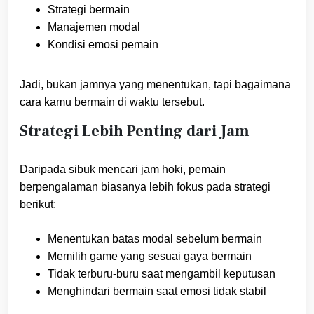
Strategi bermain
Manajemen modal
Kondisi emosi pemain
Jadi, bukan jamnya yang menentukan, tapi bagaimana
cara kamu bermain di waktu tersebut.
Strategi Lebih Penting dari Jam
Daripada sibuk mencari jam hoki, pemain
berpengalaman biasanya lebih fokus pada strategi
berikut:
Menentukan batas modal sebelum bermain
Memilih game yang sesuai gaya bermain
Tidak terburu-buru saat mengambil keputusan
Menghindari bermain saat emosi tidak stabil