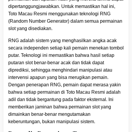
dipertanggungjawabkan. Untuk memastikan hal ini,
Toto Macau Resmi menggunakan teknologi RNG
(Random Number Generator) dalam semua permainan
slot yang disediakan.
RNG adalah sistem yang menghasilkan angka acak
secara independen setiap kali pemain menekan tombol
putar. Teknologi ini memastikan bahwa hasil setiap
putaran slot benar-benar acak dan tidak dapat
diprediksi, sehingga menghindari manipulasi atau
intervensi apapun yang bisa merugikan pemain.
Dengan penerapan RNG, pemain dapat merasa yakin
bahwa setiap permainan di Toto Macau Resmi adalah
adil dan tidak bergantung pada faktor eksternal. Ini
memberikan jaminan bahwa permainan slot yang
dimainkan benar-benar mengutamakan
keberuntungan, bukan manipulasi sistem.