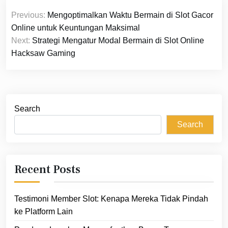
Post
Previous:
Mengoptimalkan Waktu Bermain di Slot Gacor
navigation
Online untuk Keuntungan Maksimal
Next:
Strategi Mengatur Modal Bermain di Slot Online
Hacksaw Gaming
Search
Search
Recent Posts
Testimoni Member Slot: Kenapa Mereka Tidak Pindah
ke Platform Lain