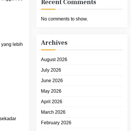
Recent Comments
No comments to show.
Archives
 yang lebih
August 2026
July 2026
June 2026
May 2026
April 2026
March 2026
 sekadar
February 2026