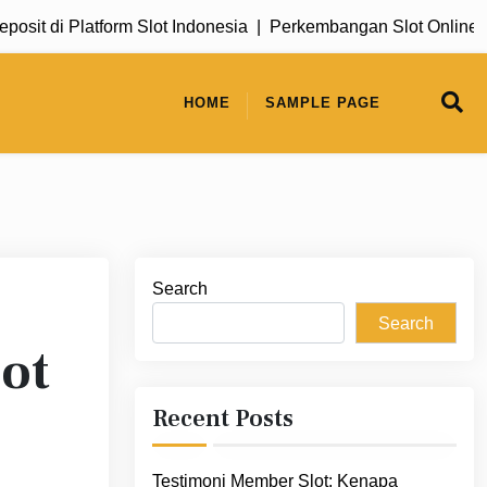
di Platform Slot Indonesia |
Perkembangan Slot Online betw
HOME
SAMPLE PAGE
Search
Search
ot
Recent Posts
Testimoni Member Slot: Kenapa