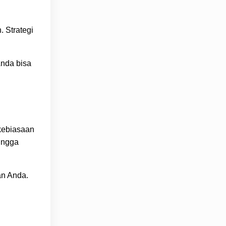
 Strategi
Anda bisa
kebiasaan
ingga
an Anda.