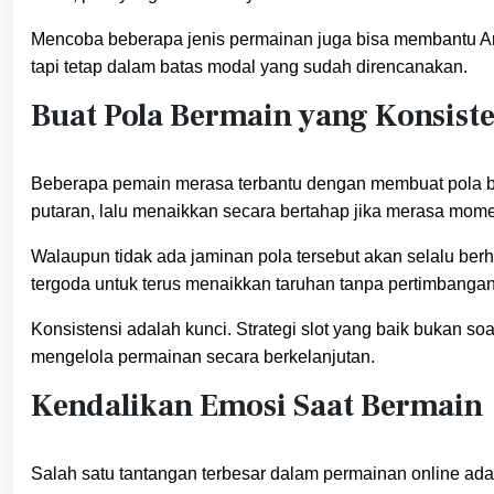
Mencoba beberapa jenis permainan juga bisa membantu 
tapi tetap dalam batas modal yang sudah direncanakan.
Buat Pola Bermain yang Konsist
Beberapa pemain merasa terbantu dengan membuat pola ber
putaran, lalu menaikkan secara bertahap jika merasa mom
Walaupun tidak ada jaminan pola tersebut akan selalu berh
tergoda untuk terus menaikkan taruhan tanpa pertimbangan
Konsistensi adalah kunci. Strategi slot yang baik bukan 
mengelola permainan secara berkelanjutan.
Kendalikan Emosi Saat Bermain
Salah satu tantangan terbesar dalam permainan online ada