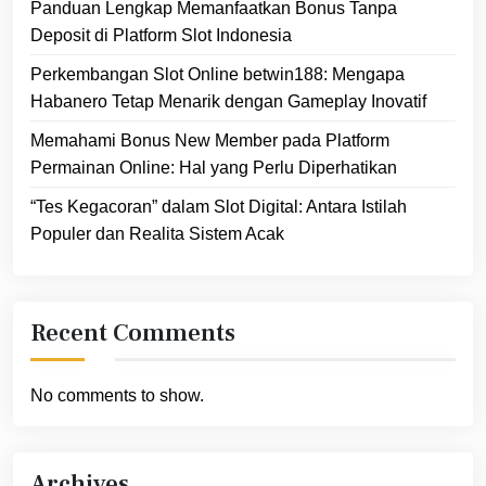
Panduan Lengkap Memanfaatkan Bonus Tanpa
Deposit di Platform Slot Indonesia
Perkembangan Slot Online betwin188: Mengapa
Habanero Tetap Menarik dengan Gameplay Inovatif
Memahami Bonus New Member pada Platform
Permainan Online: Hal yang Perlu Diperhatikan
“Tes Kegacoran” dalam Slot Digital: Antara Istilah
Populer dan Realita Sistem Acak
Recent Comments
No comments to show.
Archives