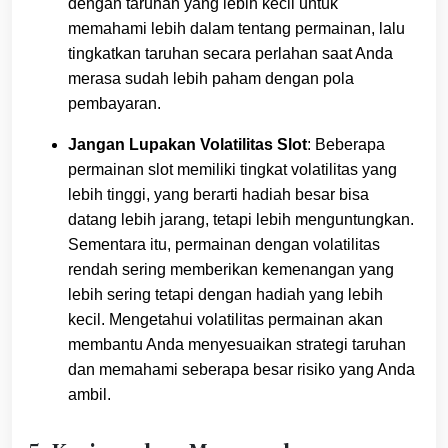
dengan taruhan yang lebih kecil untuk
memahami lebih dalam tentang permainan, lalu
tingkatkan taruhan secara perlahan saat Anda
merasa sudah lebih paham dengan pola
pembayaran.
Jangan Lupakan Volatilitas Slot
: Beberapa
permainan slot memiliki tingkat volatilitas yang
lebih tinggi, yang berarti hadiah besar bisa
datang lebih jarang, tetapi lebih menguntungkan.
Sementara itu, permainan dengan volatilitas
rendah sering memberikan kemenangan yang
lebih sering tetapi dengan hadiah yang lebih
kecil. Mengetahui volatilitas permainan akan
membantu Anda menyesuaikan strategi taruhan
dan memahami seberapa besar risiko yang Anda
ambil.