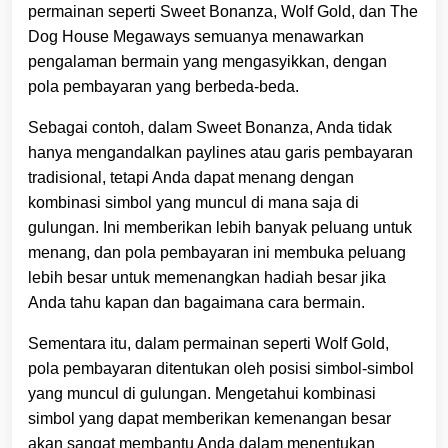
permainan seperti Sweet Bonanza, Wolf Gold, dan The
Dog House Megaways semuanya menawarkan
pengalaman bermain yang mengasyikkan, dengan
pola pembayaran yang berbeda-beda.
Sebagai contoh, dalam Sweet Bonanza, Anda tidak
hanya mengandalkan paylines atau garis pembayaran
tradisional, tetapi Anda dapat menang dengan
kombinasi simbol yang muncul di mana saja di
gulungan. Ini memberikan lebih banyak peluang untuk
menang, dan pola pembayaran ini membuka peluang
lebih besar untuk memenangkan hadiah besar jika
Anda tahu kapan dan bagaimana cara bermain.
Sementara itu, dalam permainan seperti Wolf Gold,
pola pembayaran ditentukan oleh posisi simbol-simbol
yang muncul di gulungan. Mengetahui kombinasi
simbol yang dapat memberikan kemenangan besar
akan sangat membantu Anda dalam menentukan