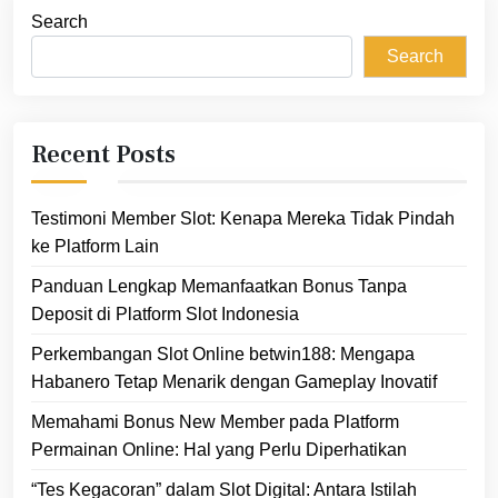
Search
Search
Recent Posts
Testimoni Member Slot: Kenapa Mereka Tidak Pindah
ke Platform Lain
Panduan Lengkap Memanfaatkan Bonus Tanpa
Deposit di Platform Slot Indonesia
Perkembangan Slot Online betwin188: Mengapa
Habanero Tetap Menarik dengan Gameplay Inovatif
Memahami Bonus New Member pada Platform
Permainan Online: Hal yang Perlu Diperhatikan
“Tes Kegacoran” dalam Slot Digital: Antara Istilah