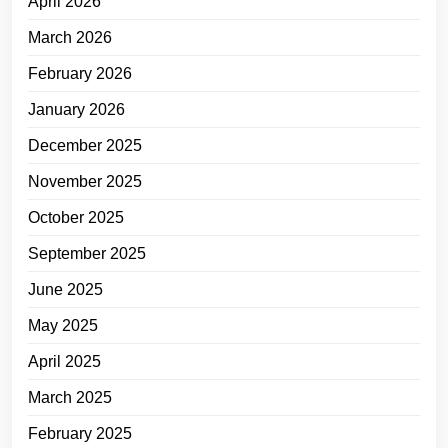
April 2026
March 2026
February 2026
January 2026
December 2025
November 2025
October 2025
September 2025
June 2025
May 2025
April 2025
March 2025
February 2025