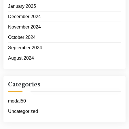
January 2025
December 2024
November 2024
October 2024
September 2024
August 2024
Categories
modal50
Uncategorized