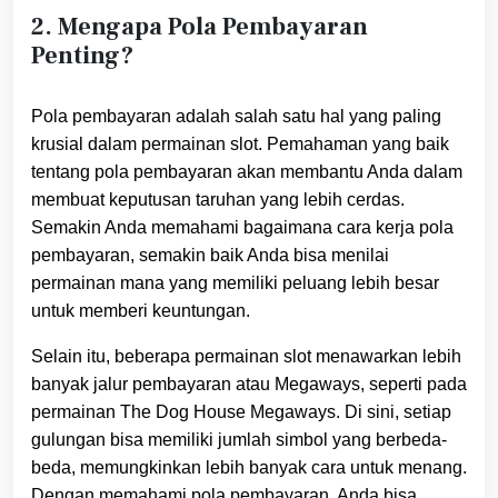
2. Mengapa Pola Pembayaran
Penting?
Pola pembayaran adalah salah satu hal yang paling
krusial dalam permainan slot. Pemahaman yang baik
tentang pola pembayaran akan membantu Anda dalam
membuat keputusan taruhan yang lebih cerdas.
Semakin Anda memahami bagaimana cara kerja pola
pembayaran, semakin baik Anda bisa menilai
permainan mana yang memiliki peluang lebih besar
untuk memberi keuntungan.
Selain itu, beberapa permainan slot menawarkan lebih
banyak jalur pembayaran atau Megaways, seperti pada
permainan The Dog House Megaways. Di sini, setiap
gulungan bisa memiliki jumlah simbol yang berbeda-
beda, memungkinkan lebih banyak cara untuk menang.
Dengan memahami pola pembayaran, Anda bisa