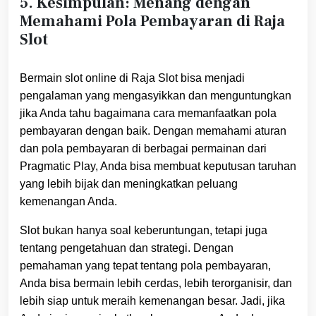
5.
Kesimpulan: Menang dengan
Memahami Pola Pembayaran di Raja
Slot
Bermain slot online di Raja Slot bisa menjadi
pengalaman yang mengasyikkan dan menguntungkan
jika Anda tahu bagaimana cara memanfaatkan pola
pembayaran dengan baik. Dengan memahami aturan
dan pola pembayaran di berbagai permainan dari
Pragmatic Play, Anda bisa membuat keputusan taruhan
yang lebih bijak dan meningkatkan peluang
kemenangan Anda.
Slot bukan hanya soal keberuntungan, tetapi juga
tentang pengetahuan dan strategi. Dengan
pemahaman yang tepat tentang pola pembayaran,
Anda bisa bermain lebih cerdas, lebih terorganisir, dan
lebih siap untuk meraih kemenangan besar. Jadi, jika