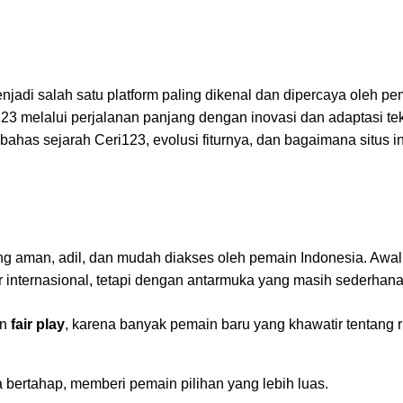
jadi salah satu platform paling dikenal dan dipercaya oleh pe
i123 melalui perjalanan panjang dengan inovasi dan adaptasi te
mbahas sejarah Ceri123, evolusi fiturnya, dan bagaimana situs in
yang aman, adil, dan mudah diakses oleh pemain Indonesia. Awal
er internasional, tetapi dengan antarmuka yang masih sederhana
an
fair play
, karena banyak pemain baru yang khawatir tentang r
a bertahap, memberi pemain pilihan yang lebih luas.