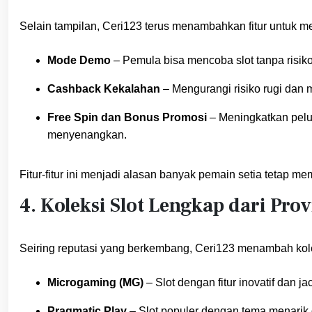
Selain tampilan, Ceri123 terus menambahkan fitur untuk
Mode Demo
– Pemula bisa mencoba slot tanpa risiko 
Cashback Kekalahan
– Mengurangi risiko rugi dan
Free Spin dan Bonus Promosi
– Meningkatkan pel
menyenangkan.
Fitur-fitur ini menjadi alasan banyak pemain setia tetap m
4. Koleksi Slot Lengkap dari Pro
Seiring reputasi yang berkembang, Ceri123 menambah kolek
Microgaming (MG)
– Slot dengan fitur inovatif dan ja
Pragmatic Play
– Slot populer dengan tema menarik da