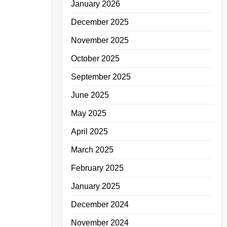
January 2026
December 2025
November 2025
October 2025
September 2025
June 2025
May 2025
April 2025
March 2025
February 2025
January 2025
December 2024
November 2024