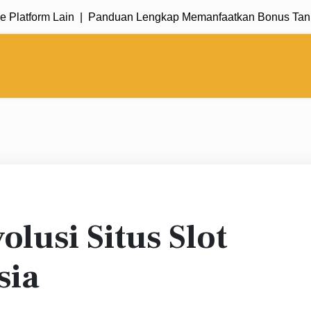
latform Lain |
Panduan Lengkap Memanfaatkan Bonus Tanpa Dep
olusi Situs Slot
sia