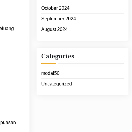
October 2024
September 2024
peluang
August 2024
Categories
modal50
Uncategorized
kepuasan