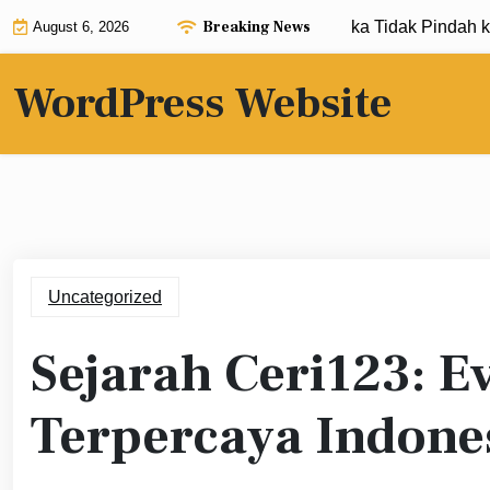
Skip
Breaking News
Testimoni Member Slot: Kenapa Mereka Tidak Pindah ke P
August 6, 2026
to
content
WordPress Website
Uncategorized
Sejarah Ceri123: Ev
Terpercaya Indone