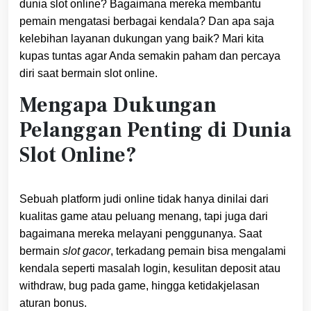
dunia slot online? Bagaimana mereka membantu
pemain mengatasi berbagai kendala? Dan apa saja
kelebihan layanan dukungan yang baik? Mari kita
kupas tuntas agar Anda semakin paham dan percaya
diri saat bermain slot online.
Mengapa Dukungan
Pelanggan Penting di Dunia
Slot Online?
Sebuah platform judi online tidak hanya dinilai dari
kualitas game atau peluang menang, tapi juga dari
bagaimana mereka melayani penggunanya. Saat
bermain
slot gacor
, terkadang pemain bisa mengalami
kendala seperti masalah login, kesulitan deposit atau
withdraw, bug pada game, hingga ketidakjelasan
aturan bonus.