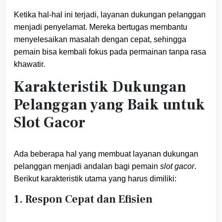
Ketika hal-hal ini terjadi, layanan dukungan pelanggan
menjadi penyelamat. Mereka bertugas membantu
menyelesaikan masalah dengan cepat, sehingga
pemain bisa kembali fokus pada permainan tanpa rasa
khawatir.
Karakteristik Dukungan
Pelanggan yang Baik untuk
Slot Gacor
Ada beberapa hal yang membuat layanan dukungan
pelanggan menjadi andalan bagi pemain
slot gacor
.
Berikut karakteristik utama yang harus dimiliki:
1. Respon Cepat dan Efisien