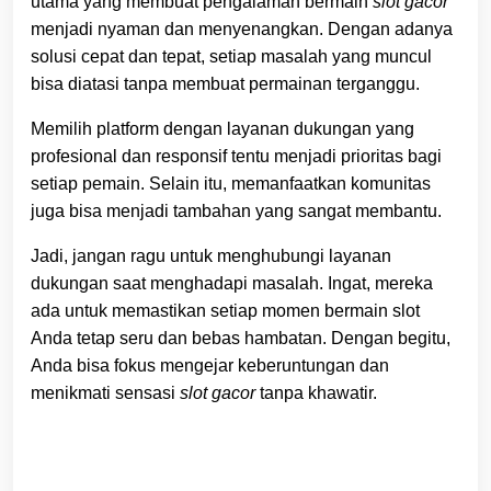
utama yang membuat pengalaman bermain
slot gacor
menjadi nyaman dan menyenangkan. Dengan adanya
solusi cepat dan tepat, setiap masalah yang muncul
bisa diatasi tanpa membuat permainan terganggu.
Memilih platform dengan layanan dukungan yang
profesional dan responsif tentu menjadi prioritas bagi
setiap pemain. Selain itu, memanfaatkan komunitas
juga bisa menjadi tambahan yang sangat membantu.
Jadi, jangan ragu untuk menghubungi layanan
dukungan saat menghadapi masalah. Ingat, mereka
ada untuk memastikan setiap momen bermain slot
Anda tetap seru dan bebas hambatan. Dengan begitu,
Anda bisa fokus mengejar keberuntungan dan
menikmati sensasi
slot gacor
tanpa khawatir.