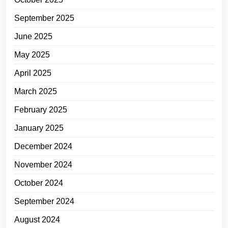
September 2025
June 2025
May 2025
April 2025
March 2025
February 2025
January 2025
December 2024
November 2024
October 2024
September 2024
August 2024