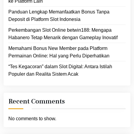
ke Platform Lain
Panduan Lengkap Memanfaatkan Bonus Tanpa
Deposit di Platform Slot Indonesia
Perkembangan Slot Online betwin188: Mengapa
Habanero Tetap Menarik dengan Gameplay Inovatif
Memahami Bonus New Member pada Platform
Permainan Online: Hal yang Perlu Diperhatikan
“Tes Kegacoran” dalam Slot Digital: Antara Istilah
Populer dan Realita Sistem Acak
Recent Comments
No comments to show.