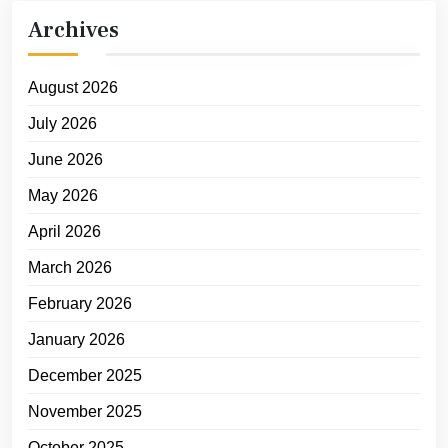
Archives
August 2026
July 2026
June 2026
May 2026
April 2026
March 2026
February 2026
January 2026
December 2025
November 2025
October 2025