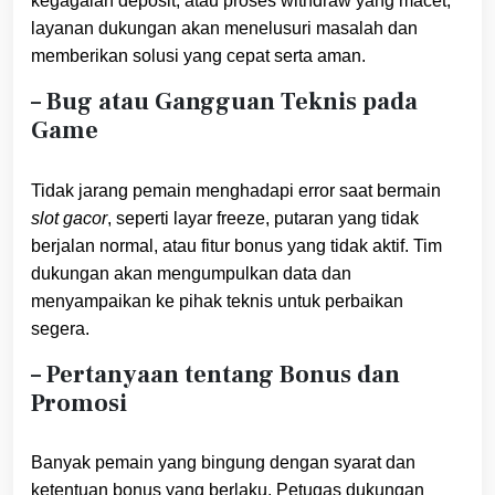
kegagalan deposit, atau proses withdraw yang macet,
layanan dukungan akan menelusuri masalah dan
memberikan solusi yang cepat serta aman.
– Bug atau Gangguan Teknis pada
Game
Tidak jarang pemain menghadapi error saat bermain
slot gacor
, seperti layar freeze, putaran yang tidak
berjalan normal, atau fitur bonus yang tidak aktif. Tim
dukungan akan mengumpulkan data dan
menyampaikan ke pihak teknis untuk perbaikan
segera.
– Pertanyaan tentang Bonus dan
Promosi
Banyak pemain yang bingung dengan syarat dan
ketentuan bonus yang berlaku. Petugas dukungan