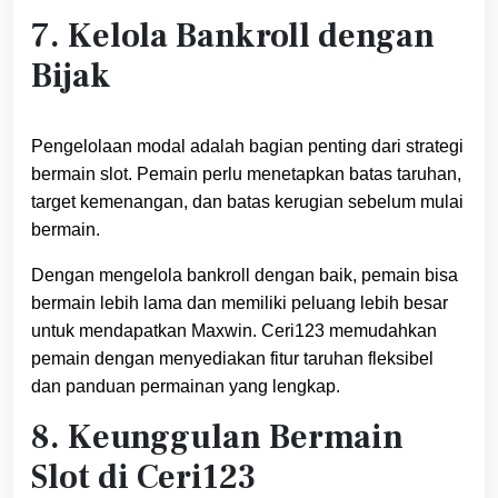
7. Kelola Bankroll dengan
Bijak
Pengelolaan modal adalah bagian penting dari strategi
bermain slot. Pemain perlu menetapkan batas taruhan,
target kemenangan, dan batas kerugian sebelum mulai
bermain.
Dengan mengelola bankroll dengan baik, pemain bisa
bermain lebih lama dan memiliki peluang lebih besar
untuk mendapatkan Maxwin. Ceri123 memudahkan
pemain dengan menyediakan fitur taruhan fleksibel
dan panduan permainan yang lengkap.
8. Keunggulan Bermain
Slot di Ceri123