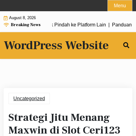
Skip
Menu
to
August 8, 2026
content
Breaking News
 Kenapa Mereka Tidak Pindah ke Platform Lain |
Panduan Lengk
WordPress Website
Uncategorized
Strategi Jitu Menang
Maxwin di Slot Ceri123