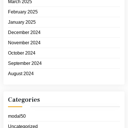
March 2025
February 2025
January 2025
December 2024
November 2024
October 2024
September 2024
August 2024
Categories
modal50
Uncategorized