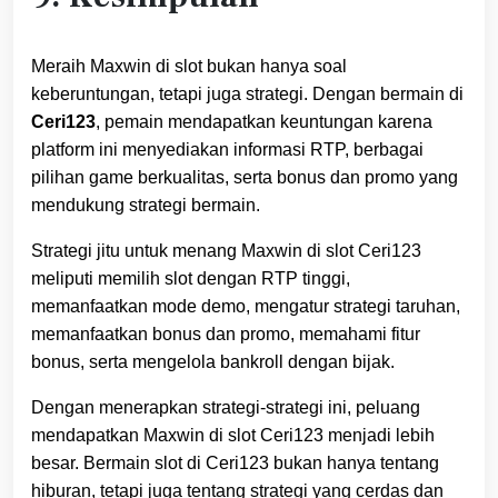
Meraih Maxwin di slot bukan hanya soal
keberuntungan, tetapi juga strategi. Dengan bermain di
Ceri123
, pemain mendapatkan keuntungan karena
platform ini menyediakan informasi RTP, berbagai
pilihan game berkualitas, serta bonus dan promo yang
mendukung strategi bermain.
Strategi jitu untuk menang Maxwin di slot Ceri123
meliputi memilih slot dengan RTP tinggi,
memanfaatkan mode demo, mengatur strategi taruhan,
memanfaatkan bonus dan promo, memahami fitur
bonus, serta mengelola bankroll dengan bijak.
Dengan menerapkan strategi-strategi ini, peluang
mendapatkan Maxwin di slot Ceri123 menjadi lebih
besar. Bermain slot di Ceri123 bukan hanya tentang
hiburan, tetapi juga tentang strategi yang cerdas dan