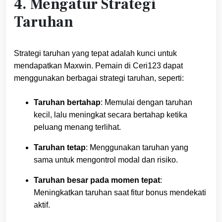
4. Mengatur Strategi
Taruhan
Strategi taruhan yang tepat adalah kunci untuk
mendapatkan Maxwin. Pemain di Ceri123 dapat
menggunakan berbagai strategi taruhan, seperti:
Taruhan bertahap
: Memulai dengan taruhan
kecil, lalu meningkat secara bertahap ketika
peluang menang terlihat.
Taruhan tetap
: Menggunakan taruhan yang
sama untuk mengontrol modal dan risiko.
Taruhan besar pada momen tepat
:
Meningkatkan taruhan saat fitur bonus mendekati
aktif.