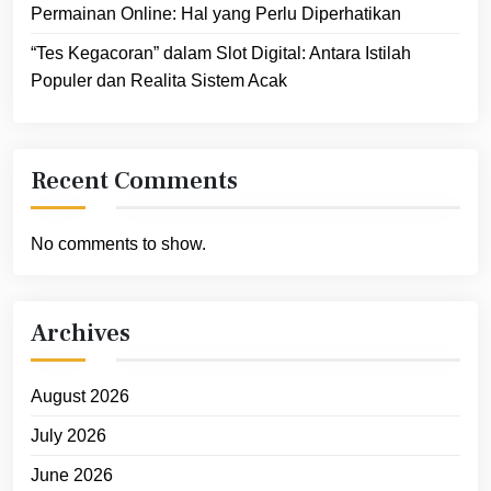
Permainan Online: Hal yang Perlu Diperhatikan
“Tes Kegacoran” dalam Slot Digital: Antara Istilah
Populer dan Realita Sistem Acak
Recent Comments
No comments to show.
Archives
August 2026
July 2026
June 2026