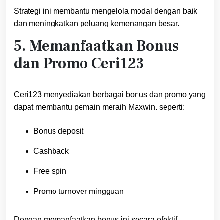
Strategi ini membantu mengelola modal dengan baik
dan meningkatkan peluang kemenangan besar.
5. Memanfaatkan Bonus
dan Promo Ceri123
Ceri123 menyediakan berbagai bonus dan promo yang
dapat membantu pemain meraih Maxwin, seperti:
Bonus deposit
Cashback
Free spin
Promo turnover mingguan
Dengan memanfaatkan bonus ini secara efektif,