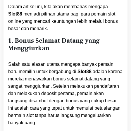
Dalam artikel ini, kita akan membahas mengapa
Slot88
menjadi pilihan utama bagi para pemain slot
online yang mencari keuntungan lebih melalui bonus
besar dan menarik.
1.
Bonus Selamat Datang yang
Menggiurkan
Salah satu alasan utama mengapa banyak pemain
baru memilih untuk bergabung di
Slot88
adalah karena
mereka menawarkan bonus selamat datang yang
sangat menggiurkan. Setelah melakukan pendaftaran
dan melakukan deposit pertama, pemain akan
langsung disambut dengan bonus yang cukup besar.
Ini adalah cara yang tepat untuk memulai petualangan
bermain slot tanpa harus langsung mengeluarkan
banyak uang.