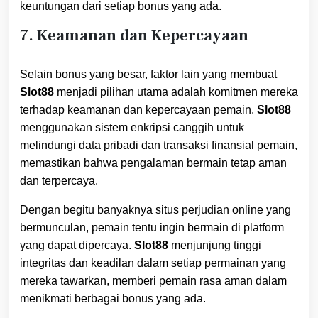
keuntungan dari setiap bonus yang ada.
7.
Keamanan dan Kepercayaan
Selain bonus yang besar, faktor lain yang membuat
Slot88
menjadi pilihan utama adalah komitmen mereka
terhadap keamanan dan kepercayaan pemain.
Slot88
menggunakan sistem enkripsi canggih untuk
melindungi data pribadi dan transaksi finansial pemain,
memastikan bahwa pengalaman bermain tetap aman
dan terpercaya.
Dengan begitu banyaknya situs perjudian online yang
bermunculan, pemain tentu ingin bermain di platform
yang dapat dipercaya.
Slot88
menjunjung tinggi
integritas dan keadilan dalam setiap permainan yang
mereka tawarkan, memberi pemain rasa aman dalam
menikmati berbagai bonus yang ada.