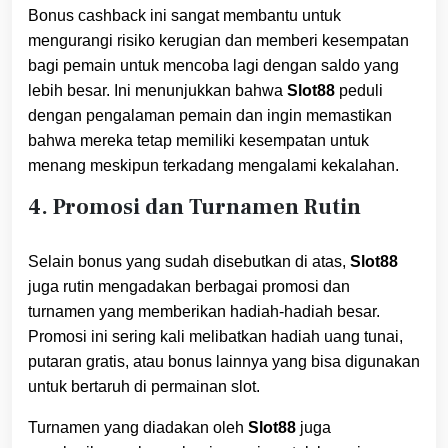
Bonus cashback ini sangat membantu untuk
mengurangi risiko kerugian dan memberi kesempatan
bagi pemain untuk mencoba lagi dengan saldo yang
lebih besar. Ini menunjukkan bahwa
Slot88
peduli
dengan pengalaman pemain dan ingin memastikan
bahwa mereka tetap memiliki kesempatan untuk
menang meskipun terkadang mengalami kekalahan.
4.
Promosi dan Turnamen Rutin
Selain bonus yang sudah disebutkan di atas,
Slot88
juga rutin mengadakan berbagai promosi dan
turnamen yang memberikan hadiah-hadiah besar.
Promosi ini sering kali melibatkan hadiah uang tunai,
putaran gratis, atau bonus lainnya yang bisa digunakan
untuk bertaruh di permainan slot.
Turnamen yang diadakan oleh
Slot88
juga