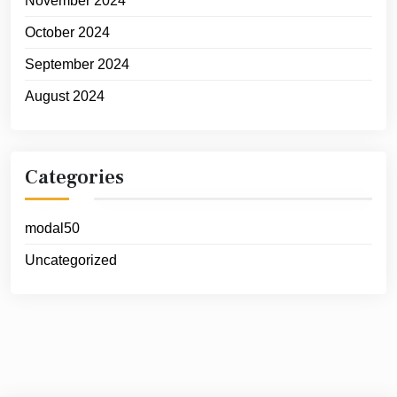
November 2024
October 2024
September 2024
August 2024
Categories
modal50
Uncategorized