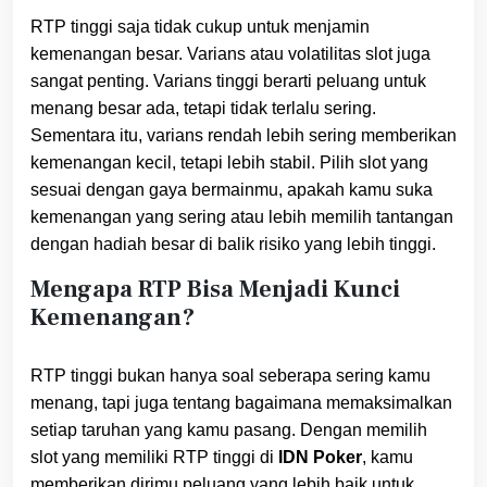
RTP tinggi saja tidak cukup untuk menjamin
kemenangan besar. Varians atau volatilitas slot juga
sangat penting. Varians tinggi berarti peluang untuk
menang besar ada, tetapi tidak terlalu sering.
Sementara itu, varians rendah lebih sering memberikan
kemenangan kecil, tetapi lebih stabil. Pilih slot yang
sesuai dengan gaya bermainmu, apakah kamu suka
kemenangan yang sering atau lebih memilih tantangan
dengan hadiah besar di balik risiko yang lebih tinggi.
Mengapa RTP Bisa Menjadi Kunci
Kemenangan?
RTP tinggi bukan hanya soal seberapa sering kamu
menang, tapi juga tentang bagaimana memaksimalkan
setiap taruhan yang kamu pasang. Dengan memilih
slot yang memiliki RTP tinggi di
IDN Poker
, kamu
memberikan dirimu peluang yang lebih baik untuk