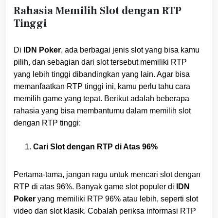
Rahasia Memilih Slot dengan RTP
Tinggi
Di
IDN Poker
, ada berbagai jenis slot yang bisa kamu
pilih, dan sebagian dari slot tersebut memiliki RTP
yang lebih tinggi dibandingkan yang lain. Agar bisa
memanfaatkan RTP tinggi ini, kamu perlu tahu cara
memilih game yang tepat. Berikut adalah beberapa
rahasia yang bisa membantumu dalam memilih slot
dengan RTP tinggi:
Cari Slot dengan RTP di Atas 96%
Pertama-tama, jangan ragu untuk mencari slot dengan
RTP di atas 96%. Banyak game slot populer di
IDN
Poker
yang memiliki RTP 96% atau lebih, seperti slot
video dan slot klasik. Cobalah periksa informasi RTP