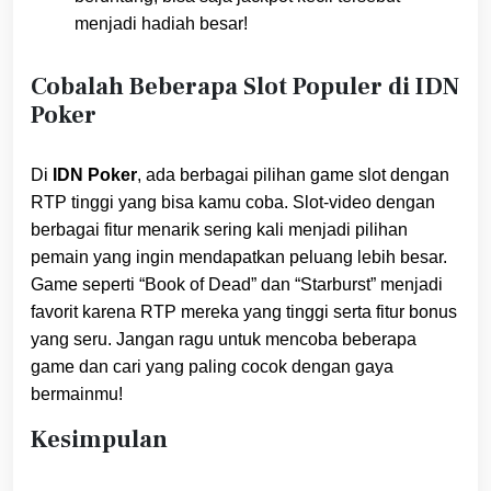
menjadi hadiah besar!
Cobalah Beberapa Slot Populer di IDN
Poker
Di
IDN Poker
, ada berbagai pilihan game slot dengan
RTP tinggi yang bisa kamu coba. Slot-video dengan
berbagai fitur menarik sering kali menjadi pilihan
pemain yang ingin mendapatkan peluang lebih besar.
Game seperti “Book of Dead” dan “Starburst” menjadi
favorit karena RTP mereka yang tinggi serta fitur bonus
yang seru. Jangan ragu untuk mencoba beberapa
game dan cari yang paling cocok dengan gaya
bermainmu!
Kesimpulan