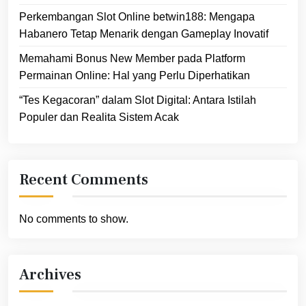
Perkembangan Slot Online betwin188: Mengapa
Habanero Tetap Menarik dengan Gameplay Inovatif
Memahami Bonus New Member pada Platform
Permainan Online: Hal yang Perlu Diperhatikan
“Tes Kegacoran” dalam Slot Digital: Antara Istilah
Populer dan Realita Sistem Acak
Recent Comments
No comments to show.
Archives